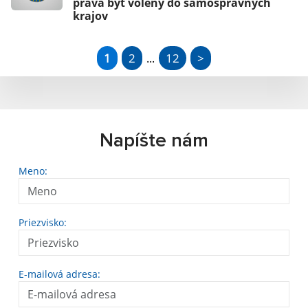
práva byť volený do samosprávnych
krajov
1
2
12
>
...
Napíšte nám
Meno:
Priezvisko:
E-mailová adresa: