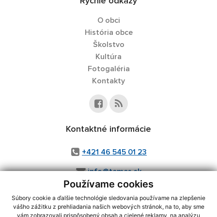
Rýchle odkazy
O obci
História obce
Školstvo
Kultúra
Fotogaléria
Kontakty
Kontaktné informácie
+421 46 545 01 23
info@temes.sk
Používame cookies
Súbory cookie a ďalšie technológie sledovania používame na zlepšenie
vášho zážitku z prehliadania našich webových stránok, na to, aby sme
využite možnosť získavania aktuálnych informácií s využitím RSS
,
vám zobrazovali prispôsobený obsah a cielené reklamy, na analýzu