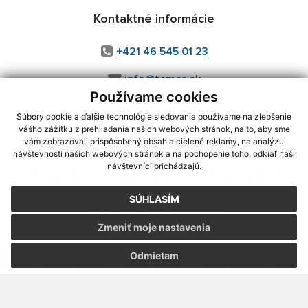
Kontaktné informácie
+421 46 545 01 23
info@temes.sk
Používame cookies
Súbory cookie a ďalšie technológie sledovania používame na zlepšenie
vášho zážitku z prehliadania našich webových stránok, na to, aby sme
využite možnosť získavania aktuálnych informácií s využitím RSS
,
vám zobrazovali prispôsobený obsah a cielené reklamy, na analýzu
CMS systém (redakčný) systém ECHELON 2,
Mapa stránok
,
web portál
,
návštevnosti našich webových stránok a na pochopenie toho, odkiaľ naši
návštevníci prichádzajú.
webhosting
,
webex.digital, s.r.o.
,
domény
,
registrácia domény
,
spoločnosť webex.digital, s.r.o.
,
technický prevádzkovateľ
SÚHLASÍM
Posledná aktualizácia:
21.07.2026
Zmeniť moje nastavenia
Vytlačiť stránku
|
Vyhlásenie o prístupnosti
Autorské práva
|
Cookies
Odmietam
webdesign
|