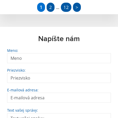
1
2
12
>
...
Napíšte nám
Meno:
Priezvisko:
E-mailová adresa:
Text vašej správy: