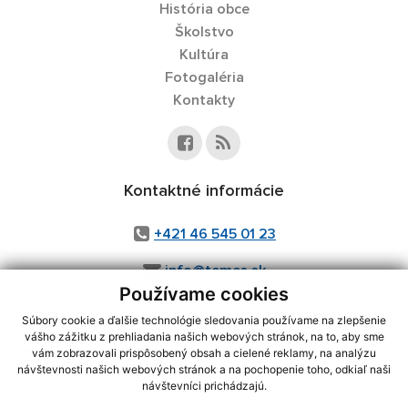
História obce
Školstvo
Kultúra
Fotogaléria
Kontakty
Kontaktné informácie
+421 46 545 01 23
info@temes.sk
Používame cookies
Súbory cookie a ďalšie technológie sledovania používame na zlepšenie
vášho zážitku z prehliadania našich webových stránok, na to, aby sme
využite možnosť získavania aktuálnych informácií s využitím RSS
,
vám zobrazovali prispôsobený obsah a cielené reklamy, na analýzu
CMS systém (redakčný) systém ECHELON 2,
Mapa stránok
,
web portál
,
návštevnosti našich webových stránok a na pochopenie toho, odkiaľ naši
návštevníci prichádzajú.
webhosting
,
webex.digital, s.r.o.
,
domény
,
registrácia domény
,
spoločnosť webex.digital, s.r.o.
,
technický prevádzkovateľ