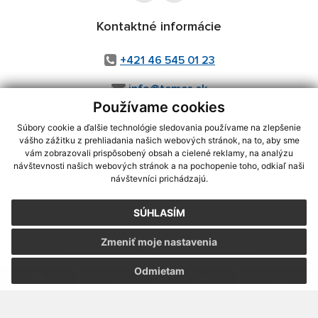
Kontaktné informácie
+421 46 545 01 23
info@temes.sk
Používame cookies
Súbory cookie a ďalšie technológie sledovania používame na zlepšenie
vášho zážitku z prehliadania našich webových stránok, na to, aby sme
využite možnosť získavania aktuálnych informácií s využitím RSS
,
vám zobrazovali prispôsobený obsah a cielené reklamy, na analýzu
CMS systém (redakčný) systém ECHELON 2,
Mapa stránok
,
web portál
,
návštevnosti našich webových stránok a na pochopenie toho, odkiaľ naši
návštevníci prichádzajú.
webhosting
,
webex.digital, s.r.o.
,
domény
,
registrácia domény
,
spoločnosť webex.digital, s.r.o.
,
technický prevádzkovateľ
SÚHLASÍM
Posledná aktualizácia:
21.07.2026
Zmeniť moje nastavenia
Vytlačiť stránku
|
Vyhlásenie o prístupnosti
Autorské práva
|
Cookies
Odmietam
webdesign
|