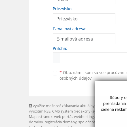
Priezvisko:
E-mailová adresa:
Príloha:
*
Oboznámil som sa so
spracúvan
osobných údajov
Súbory co
prehliadania
využite možnosť získavania aktuálnych informácií s
cielené rekla
využitím RSS
, CMS systém (redakčný) systém ECHELON 2,
Mapa stránok
,
web portál
,
webhosting
,
webex.digital, s.r.o
domény
,
registrácia domény
,
spoločnosť webex.digital, s.r.