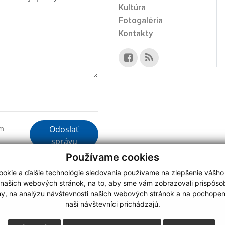
Kultúra
Fotogaléria
Kontakty
Odoslať
ím
správu
Používame cookies
okie a ďalšie technológie sledovania používame na zlepšenie vášho
 našich webových stránok, na to, aby sme vám zobrazovali prispôs
my, na analýzu návštevnosti našich webových stránok a na pochopeni
webdesign
|
naši návštevníci prichádzajú.
.
,
o.
,