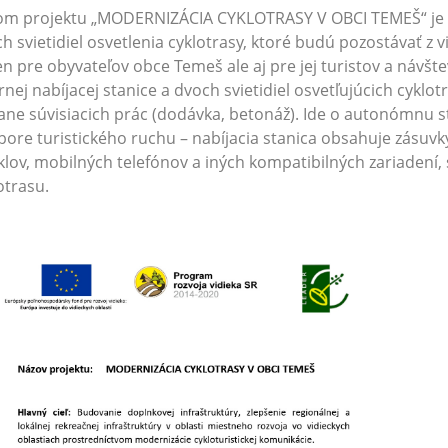
om projektu „MODERNIZÁCIA CYKLOTRASY V OBCI TEMEŠ“ je vy
h svietidiel osvetlenia cyklotrasy, ktoré budú pozostávať z
en pre obyvateľov obce Temeš ale aj pre jej turistov a náv
rnej nabíjacej stanice a dvoch svietidiel osvetľujúcich cyklot
ane súvisiacich prác (dodávka, betonáž). Ide o autonómnu sta
ore turistického ruchu – nabíjacia stanica obsahuje zásuvky
klov, mobilných telefónov a iných kompatibilných zariadení, s
otrasu.