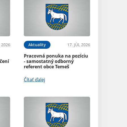
L 2026
Aktuality
17. JÚL 2026
Pracovná ponuka na pozíciu
čení
- samostatný odborný
referent obce Temeš
Čítať ďalej