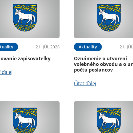
tuality
21. JÚL 2026
Aktuality
21. JÚ
ovanie zapisovateľky
Oznámenie o utvorení
volebného obvodu a o ur
počtu poslancov
ť ďalej
Čítať ďalej