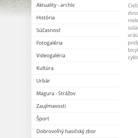
Aktuality - archív
Cieľ
dvoc
História
niel
solá
Súčasnosť
vrát
podp
Fotogaléria
bicy
Videogaléria
cykl
Kultúra
Urbár
Magura - Strážov
Zaujímavosti
Šport
Dobrovoľný hasičský zbor