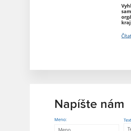
Vyh
sam
org
kra
Číta
Napíšte nám
Meno:
Tex