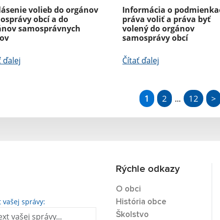
lásenie volieb do orgánov
Informácia o podmienka
osprávy obcí a do
práva voliť a práva byť
ánov samosprávnych
volený do orgánov
jov
samosprávy obcí
ť ďalej
Čítať ďalej
1
2
12
>
...
Rýchle odkazy
O obci
t vašej správy:
História obce
Školstvo