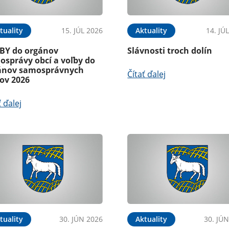
tuality
15. JÚL 2026
Aktuality
14. JÚ
BY do orgánov
Slávnosti troch dolín
osprávy obcí a voľby do
ánov samosprávnych
Čítať ďalej
jov 2026
ť ďalej
tuality
30. JÚN 2026
Aktuality
30. JÚ