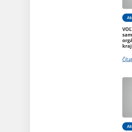
Ak
VOĽ
sam
org
kra
Číta
Ak