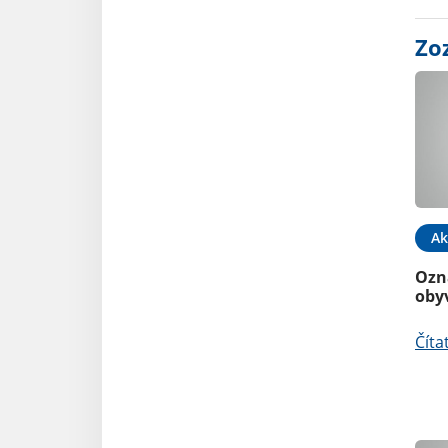
Zo
Ak
Ozn
oby
Číta