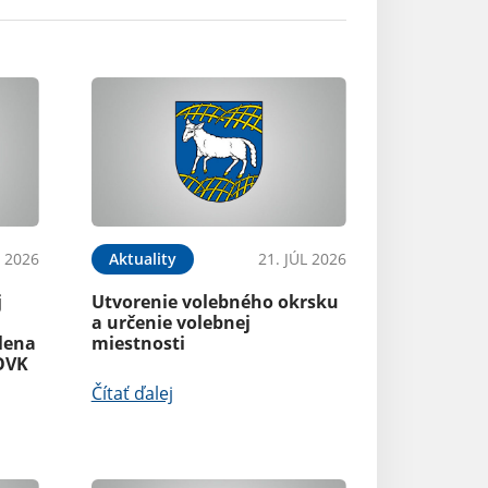
L 2026
Aktuality
21. JÚL 2026
j
Utvorenie volebného okrsku
a určenie volebnej
lena
miestnosti
OVK
Čítať ďalej