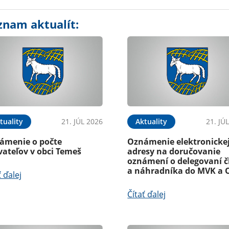
znam aktualít:
tuality
21. JÚL 2026
Aktuality
21. JÚ
ámenie o počte
Oznámenie elektronicke
vateľov v obci Temeš
adresy na doručovanie
oznámení o delegovaní č
a náhradníka do MVK a 
ť ďalej
Čítať ďalej