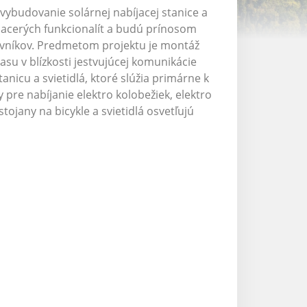
budovanie solárnej nabíjacej stanice a
 viacerých funkcionalít a budú prínosom
števníkov. Predmetom projektu je montáž
rasu v blízkosti jestvujúcej komunikácie
nicu a svietidlá, ktoré slúžia primárne k
 pre nabíjanie elektro kolobežiek, elektro
tojany na bicykle a svietidlá osvetľujú