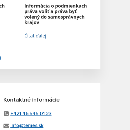
ch
Informácia o podmienkach
práva voliť a práva byť
volený do samosprávnych
krajov
Čítať ďalej
Kontaktné informácie
+421 46 545 01 23
info@temes.sk