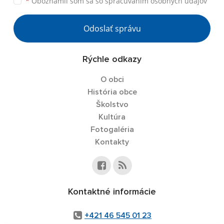
*
Oboznámil som sa so
spracúvaním osobných údajov
Odoslať správu
Rýchle odkazy
O obci
História obce
Školstvo
Kultúra
Fotogaléria
Kontakty
Kontaktné informácie
+421 46 545 01 23