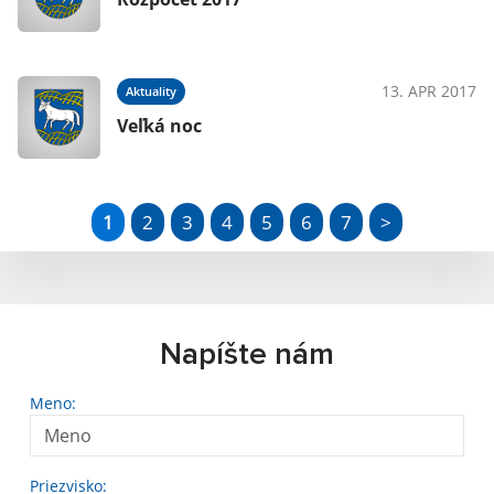
13. APR 2017
Aktuality
Veľká noc
1
2
3
4
5
6
7
>
Napíšte nám
Meno:
Priezvisko: