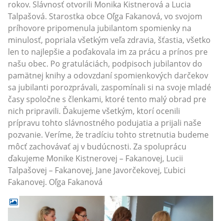
rokov. Slávnosť otvorili Monika Kistnerová a Lucia
Talpašová. Starostka obce Oľga Fakanová, vo svojom
príhovore pripomenula jubilantom spomienky na
minulosť, popriala všetkým veľa zdravia, šťastia, všetko
len to najlepšie a poďakovala im za prácu a prínos pre
našu obec. Po gratuláciách, podpisoch jubilantov do
pamätnej knihy a odovzdaní spomienkových darčekov
sa jubilanti porozprávali, zaspomínali si na svoje mladé
časy spoločne s členkami, ktoré tento malý obrad pre
nich pripravili. Ďakujeme všetkým, ktorí ocenili
prípravu tohto slávnostného podujatia a prijali naše
pozvanie. Veríme, že tradíciu tohto stretnutia budeme
môcť zachovávať aj v budúcnosti. Za spoluprácu
ďakujeme Monike Kistnerovej – Fakanovej, Lucii
Talpašovej – Fakanovej, Jane Javorčekovej, Ľubici
Fakanovej. Oľga Fakanová