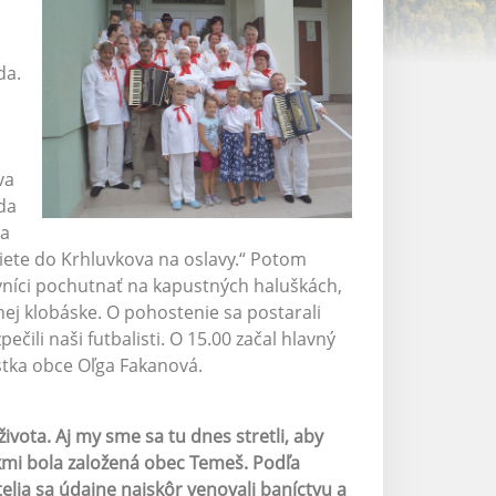
da.
va
da
sa
iete do Krhluvkova na oslavy.“ Potom
vníci pochutnať na kapustných haluškách,
ej klobáske. O pohostenie sa postarali
čili naši futbalisti. O 15.00 začal hlavný
stka obce Oľga Fakanová.
 života. Aj my sme sa tu dnes stretli, aby
kmi bola založená obec Temeš. Podľa
telia sa údajne najskôr venovali baníctvu a