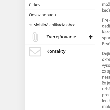
možn
Cirkev
keďž
Odvoz odpadu
Pre 
☆ Mobilná aplikácia obce
dedi
Karo
Zverejňovanie
spom
Prvé
Kontakty
Deji
okre
vyso
zo s
neza
že j
urbá
pred
len 
malo