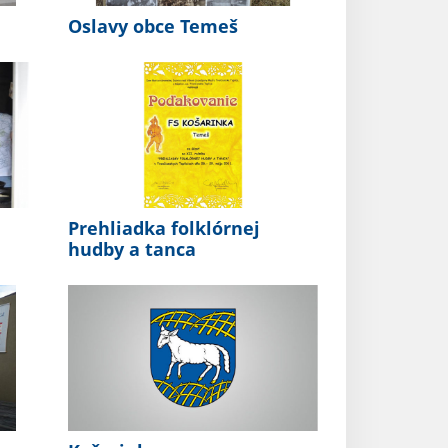
Oslavy obce Temeš
Prehliadka folklórnej
hudby a tanca