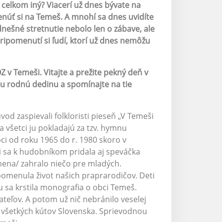
t celkom iný? Viacerí už dnes bývate na
núť si na Temeš. A mnohí sa dnes uvidíte
nešné stretnutie nebolo len o zábave, ale
ripomenutí si ľudí, ktorí už dnes nemôžu
 v Temeši. Vitajte a prežite pekný deň v
ju rodnú dedinu a spomínajte na tie
od zaspievali folkloristi pieseň „V Temeši
 a všetci ju pokladajú za tzv. hymnu
i od roku 1965 do r. 1980 skoro v
ni sa k hudobníkom pridala aj speváčka
ena/ zahralo niečo pre mladých.
omenula život našich praprarodičov. Deti
 sa krstila monografia o obci Temeš.
tateľov. A potom už nič nebránilo veselej
všetkých kútov Slovenska. Sprievodnou