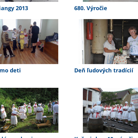
iangy 2013
680. Výročie
mo deti
Deň ľudových tradícií