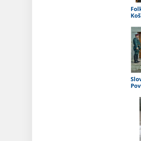
Fol
Koš
Slo
Pov