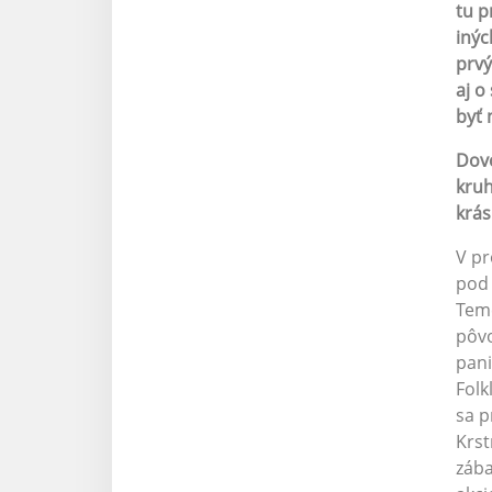
tu p
inýc
prvý
aj o
byť 
Dovo
kruh
krás
V pr
pod 
Teme
pôvo
pani
Folk
sa p
Krst
zába