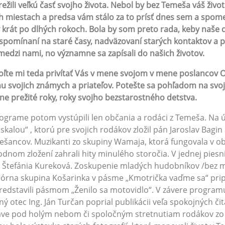
režili veľkú časť svojho života. Nebol by bez Temeša váš živo
h miestach a predsa vám stálo za to prísť dnes sem a spome
 krát po dlhých rokoch. Bola by som preto rada, keby naše d
 spomínaní na staré časy, nadväzovaní starých kontaktov a p
medzi nami, no významne sa zapísali do našich životov.
ľte mi teda privítať Vás v mene svojom v mene poslancov OZ
u svojich známych a priateľov. Potešte sa pohľadom na svo
ne prežité roky, roky svojho bezstarostného detstva.
ograme potom vystúpili len občania a rodáci z Temeša. Na úv
skalou“ , ktorú pre svojich rodákov zložil pán Jaroslav Bagin
šancov. Muzikanti zo skupiny Wamaja, ktorá fungovala v obc
dnom zložení zahrali hity minulého storočia. V jednej pies
 Štefánia Kureková. Zoskupenie mladých hudobníkov /bez m
lórna skupina Košarinka v pásme „Kmotrička vaďme sa“ prip
redstavili pásmom „Ženilo sa motovidlo“. V závere programu
ný otec Ing. Ján Turčan poprial publikácii veľa spokojných či
ve pod holým nebom či spoločným stretnutiam rodákov zo 