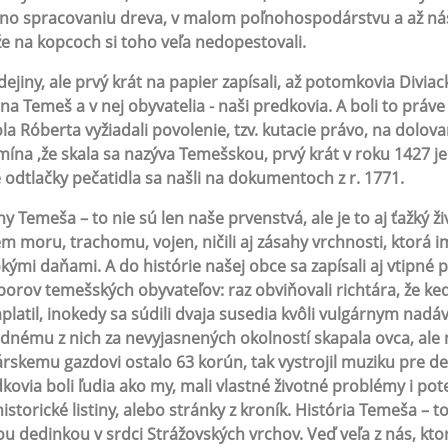
o spracovaniu dreva, v malom poľnohospodárstvu a až násle
e na kopcoch si toho veľa nedopestovali.
dejiny, ale prvý krát na papier zapísali, až potomkovia Divia
na Temeš a v nej obyvatelia - naši predkovia. A boli to práve D
la Róberta vyžiadali povolenie, tzv. kutacie právo, na dolova
ína ,že skala sa nazýva Temešskou, prvý krát v roku 1427 j
 odtlačky pečatidla sa našli na dokumentoch z r. 1771.
ny Temeša – to nie sú len naše prvenstvá, ale je to aj ťažký ž
m moru, trachomu, vojen, ničili aj zásahy vrchnosti, ktorá i
kými daňami. A do histórie našej obce sa zapísali aj vtipné
porov temešských obyvateľov: raz obviňovali richtára, že keď sa
platil, inokedy sa súdili dvaja susedia kvôli vulgárnym nadá
ednému z nich za nevyjasnených okolností skapala ovca, ale 
rskemu gazdovi ostalo 63 korún, tak vystrojil muziku pre ded
kovia boli ľudia ako my, mali vlastné životné problémy i pot
historické listiny, alebo stránky z kroník. História Temeša –
u dedinkou v srdci Strážovských vrchov. Veď veľa z nás, kto