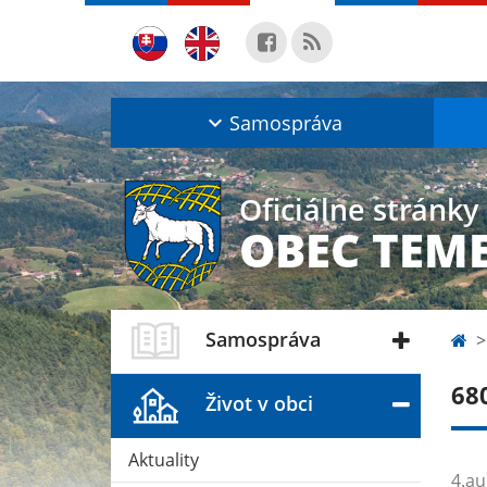
Samospráva
Oficiálne stránky
OBEC TEM
Samospráva
68
Život v obci
Aktuality
4.au