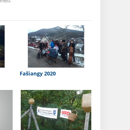
emeši.
Fašiangy 2020