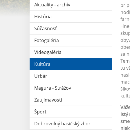
Aktuality - archív
prip
hodi
História
farn
Hneď
Súčasnosť
skup
obyv
Fotogaléria
obec
Videogaléria
sa n
Teme
Kultúra
tu v
nasl
Urbár
mach
Magura - Strážov
šiko
kult
Zaujímavosti
Váže
Šport
Istý
sme 
Dobrovoľný hasičský zbor
niek