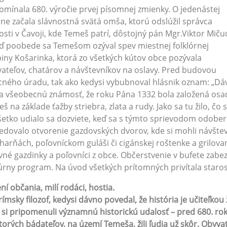
omínala 680. výročie prvej písomnej zmienky. O jedenástej
ne začala slávnostná svätá omša, ktorú odslúžil správca
osti v Čavoji, kde Temeš patrí, dôstojný pán Mgr.Viktor Miču
 poobede sa Temešom ozýval spev miestnej folklórnej
iny Košarinka, ktorá zo všetkých kútov obce pozývala
ateľov, chatárov a návštevníkov na oslavy. Pred budovou
ného úradu, tak ako kedysi vybubnoval hlásnik oznam: „Dá
a všeobecnú známosť, že roku Pána 1332 bola založená osa
š na základe ťažby striebra, zlata a rudy. Jako sa tu žilo, čo 
šetko udialo sa dozviete, keď sa s týmto sprievodom odober
edovalo otvorenie gazdovských dvorov, kde si mohli návšte
arňách, poľovníckom guláši či cigánskej roštenke a grilovan
vné gazdinky a poľovníci z obce. Občerstvenie v bufete zabezpe
úrny program. Na úvod všetkých prítomných privítala staro
ní občania, milí rodáci, hostia.
 rímsky filozof, kedysi dávno povedal, že história je učiteľkou
si pripomenuli významnú historickú udalosť – pred 680. ro
torých bádateľov, na území Temeša, žili ľudia už skôr. Obyva