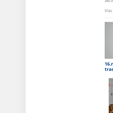
akci
Viac
16.
trad