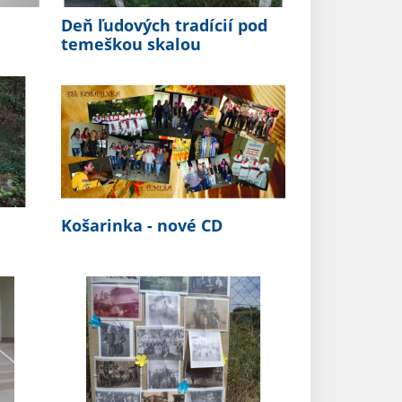
Deň ľudových tradícií pod
temeškou skalou
Košarinka - nové CD