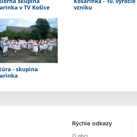
klórna skupina
Košarinka - 10. výročie
arinka v TV Košice
vzniku
túra - skupina
arinka
Rýchle odkazy
O obci