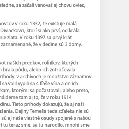
dne, sa začali venovať aj chovu oviec,
ckovcov v roku 1332, že existuje malá
iviackovci, ktorí si ako prví, od kráľa
nie zlata. V roku 1397 sa prvý krát
e zaznamenané, že v dedine sú 3 domy.
ivot našich predkov, roľníkov, ktorých
m brala pôdu, alebo ich zotročovala
 príhody: v archívoch je množstvo záznamov
 volil vypili sa 4 fľaše vína a on ich
vkam, ktorými sa počastovali, alebo preto,
nájdeme tam aj to, že v roku 1914
inu. Tieto príhody dokazujú, že aj naši
ešenia. Dejiny Temeša teda zďaleka nie sú
 to sú aj naše vlastné osudy spojené s našou
rí tu teraz sme, sa tu narodilo, mnohí sme