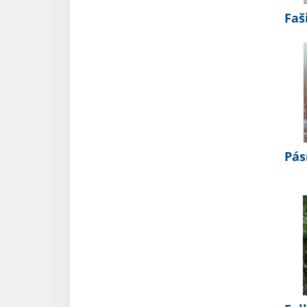
Faš
Pás