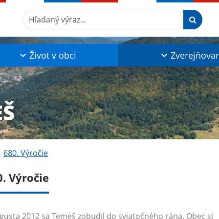
Hľadaný výraz...
Život v obci
Zverejňova
EŠ
680. Výročie
0. Výročie
gusta 2012 sa Temeš zobudil do sviatočného rána. Obec si