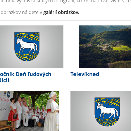
ou bola výstavka starých fotografií, ktoré mapovali život v T
 obrázkov nájdete v
galérií obrázkov.
ročník Deň ľudových
Televíkned
ícií