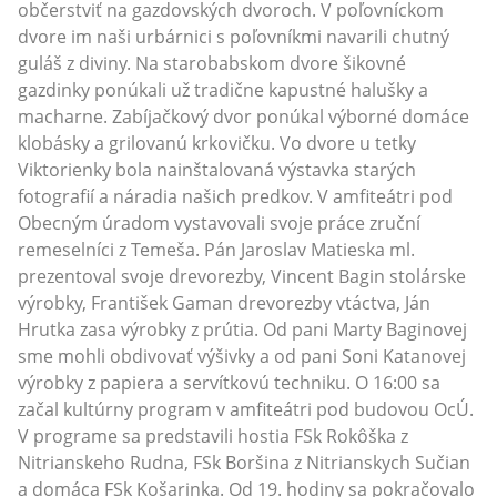
občerstviť na gazdovských dvoroch. V poľovníckom
dvore im naši urbárnici s poľovníkmi navarili chutný
guláš z diviny. Na starobabskom dvore šikovné
gazdinky ponúkali už tradične kapustné halušky a
macharne. Zabíjačkový dvor ponúkal výborné domáce
klobásky a grilovanú krkovičku. Vo dvore u tetky
Viktorienky bola nainštalovaná výstavka starých
fotografií a náradia našich predkov. V amfiteátri pod
Obecným úradom vystavovali svoje práce zruční
remeselníci z Temeša. Pán Jaroslav Matieska ml.
prezentoval svoje drevorezby, Vincent Bagin stolárske
výrobky, František Gaman drevorezby vtáctva, Ján
Hrutka zasa výrobky z prútia. Od pani Marty Baginovej
sme mohli obdivovať výšivky a od pani Soni Katanovej
výrobky z papiera a servítkovú techniku. O 16:00 sa
začal kultúrny program v amfiteátri pod budovou OcÚ.
V programe sa predstavili hostia FSk Rokôška z
Nitrianskeho Rudna, FSk Boršina z Nitrianskych Sučian
a domáca FSk Košarinka. Od 19. hodiny sa pokračovalo