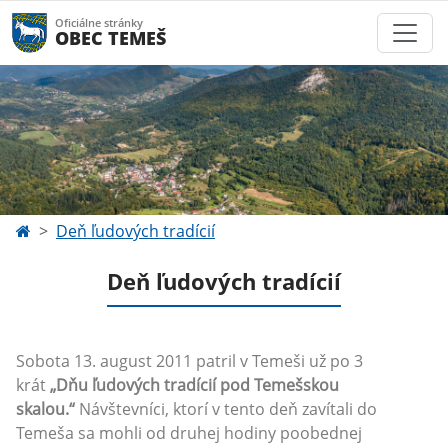
Oficiálne stránky
OBEC TEMEŠ
Deň ľudových tradícií
Deň ľudových tradícií
Sobota 13. august 2011 patril v Temeši už po 3
krát
„Dňu ľudových tradícií pod Temešskou
skalou.“
Návštevníci, ktorí v tento deň zavítali do
Temeša sa mohli od druhej hodiny poobednej