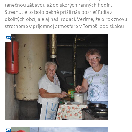
tanečnou zábavou až do skorých ranných hodín.
Stretnutie to bolo pekné prišli nás pozrieť ľudia z
okolitých obcí, ale aj naši rodáci. Veríme, že o rok znovu
stretneme v príjemnej atmosfére v Temeši pod skalou