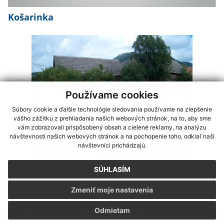
Košarinka
Používame cookies
Súbory cookie a ďalšie technológie sledovania používame na zlepšenie
vášho zážitku z prehliadania našich webových stránok, na to, aby sme
vám zobrazovali prispôsobený obsah a cielené reklamy, na analýzu
návštevnosti našich webových stránok a na pochopenie toho, odkiaľ naši
návštevníci prichádzajú.
Kultúra - skupina Košarinka
SÚHLASÍM
Zmeniť moje nastavenia
Odmietam