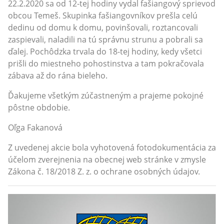
22.2.2020 sa od 12-tej hodiny vydal fašiangový sprievod
obcou Temeš. Skupinka fašiangovníkov prešla celú
dedinu od domu k domu, povinšovali, roztancovali
zaspievali, naladili na tú správnu strunu a pobrali sa
ďalej. Pochôdzka trvala do 18-tej hodiny, kedy všetci
prišli do miestneho pohostinstva a tam pokračovala
zábava až do rána bieleho.
Ďakujeme všetkým zúčastneným a prajeme pokojné
pôstne obdobie.
Oľga Fakanová
Z uvedenej akcie bola vyhotovená fotodokumentácia za
účelom zverejnenia na obecnej web stránke v zmysle
Zákona č. 18/2018 Z. z. o ochrane osobných údajov.