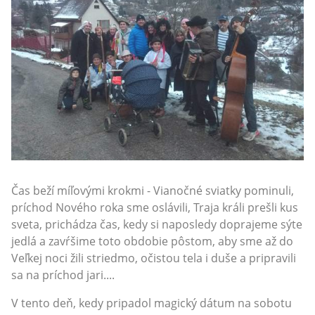
Čas beží míľovými krokmi - Vianočné sviatky pominuli,
príchod Nového roka sme oslávili, Traja králi prešli kus
sveta, prichádza čas, kedy si naposledy doprajeme sýte
jedlá a zavŕšime toto obdobie pôstom, aby sme až do
Veľkej noci žili striedmo, očistou tela i duše a pripravili
sa na príchod jari....
V tento deň, kedy pripadol magický dátum na sobotu